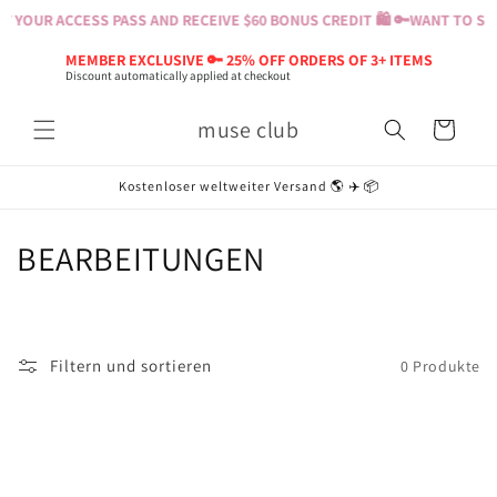
Direkt
 YOUR ACCESS PASS AND RECEIVE $60 BONUS CREDIT 🛍️ 🔑
WANT TO SHO
zum
Inhalt
MEMBER EXCLUSIVE 🔑 25% OFF ORDERS OF 3+ ITEMS
Discount automatically applied at checkout
muse club
Warenkorb
Kostenloser weltweiter Versand 🌎 ✈️ 📦
K
BEARBEITUNGEN
a
t
Filtern und sortieren
0 Produkte
e
g
o