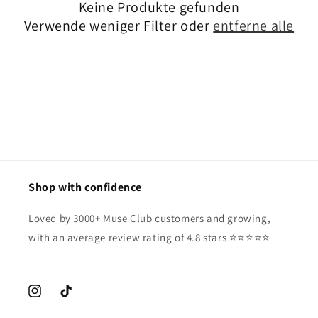
Keine Produkte gefunden
r
Verwende weniger Filter oder
entferne alle
i
e
:
Shop with confidence
Loved by 3000+ Muse Club customers and growing,
with an average review rating of 4.8 stars ⭐️⭐️⭐️⭐️⭐️
Instagram
TikTok