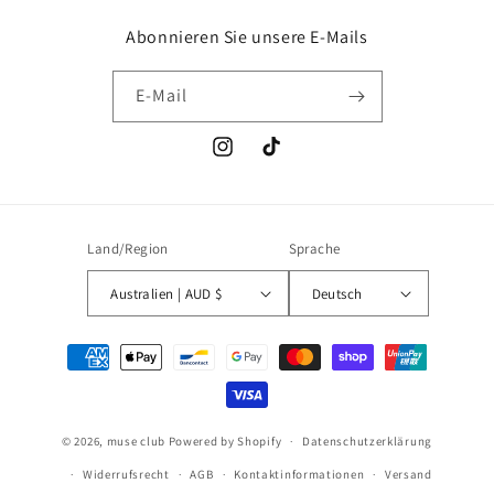
Abonnieren Sie unsere E-Mails
E-Mail
Instagram
TikTok
Land/Region
Sprache
Australien | AUD $
Deutsch
Zahlungsmethoden
4. Apr. 2026
Rasamee Leamma aus United
© 2026,
muse club
Powered by Shopify
Datenschutzerklärung
States hat ein Produkt bewertet
Widerrufsrecht
AGB
Kontaktinformationen
Versand
Qualität absolut atemberaubend,
aber die Verpackung sieht aus, als