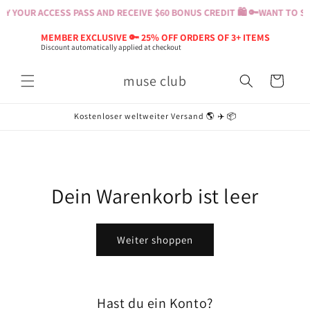
Direkt
Y YOUR ACCESS PASS AND RECEIVE $60 BONUS CREDIT 🛍️ 🔑
WANT TO SH
zum
Inhalt
MEMBER EXCLUSIVE 🔑 25% OFF ORDERS OF 3+ ITEMS
Discount automatically applied at checkout
muse club
Warenkorb
Kostenloser weltweiter Versand 🌎 ✈️ 📦
Dein Warenkorb ist leer
Weiter shoppen
Hast du ein Konto?