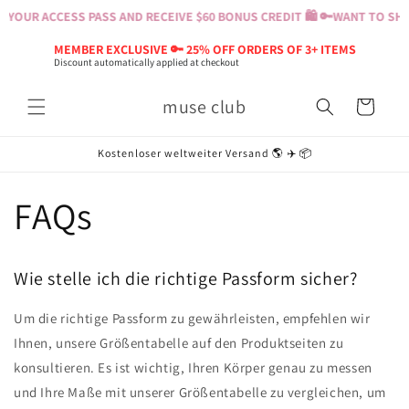
Direkt
YOUR ACCESS PASS AND RECEIVE $60 BONUS CREDIT 🛍️ 🔑
WANT TO SHOP
zum
Inhalt
MEMBER EXCLUSIVE 🔑 25% OFF ORDERS OF 3+ ITEMS
Discount automatically applied at checkout
muse club
Warenkorb
Kostenloser weltweiter Versand 🌎 ✈️ 📦
FAQs
Wie stelle ich die richtige Passform sicher?
Um die richtige Passform zu gewährleisten, empfehlen wir
Ihnen, unsere Größentabelle auf den Produktseiten zu
konsultieren. Es ist wichtig, Ihren Körper genau zu messen
und Ihre Maße mit unserer Größentabelle zu vergleichen, um