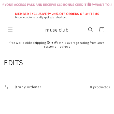
Ir
Y YOUR ACCESS PASS AND RECEIVE $60 BONUS CREDIT 🛍️ 🔑
WANT TO SH
directamente
al contenido
MEMBER EXCLUSIVE 🔑 25% OFF ORDERS OF 3+ ITEMS
Discount automatically applied at checkout
muse club
Carrito
free worldwide shipping 🌎 ✈️ 📦 ⭐️ 4.8 average rating from 500+
customer reviews
C
EDITS
o
l
Filtrar y ordenar
0 productos
e
c
c