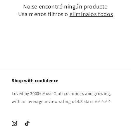
No se encontró ningún producto
i
Usa menos filtros o
elimínalos todos
ó
n
:
Shop with confidence
Loved by 3000+ Muse Club customers and growing,
with an average review rating of 4.8 stars ⭐️⭐️⭐️⭐️⭐️
Instagram
TikTok