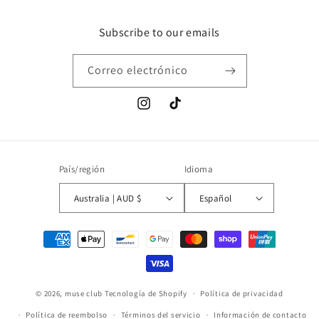
Subscribe to our emails
Correo electrónico
Instagram
TikTok
País/región
Idioma
Australia | AUD $
Español
Formas
de
pago
© 2026,
muse club
Tecnología de Shopify
Política de privacidad
2 may. 2026
Claire Thornley de United Kingdom
Política de reembolso
Términos del servicio
Información de contacto