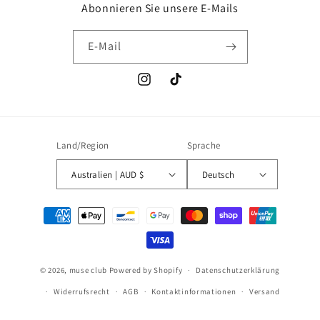
Abonnieren Sie unsere E-Mails
E-Mail
Instagram
TikTok
Land/Region
Sprache
Australien | AUD $
Deutsch
Zahlungsmethoden
11. Mai 2026
Diana Hersey aus Australia hat ein
© 2026,
muse club
Powered by Shopify
Datenschutzerklärung
Produkt bewertet
Widerrufsrecht
AGB
Kontaktinformationen
Versand
Ich musste meine Lieferadresse
nach meiner Bestellung ändern und
sie waren sehr entgegenkommend.