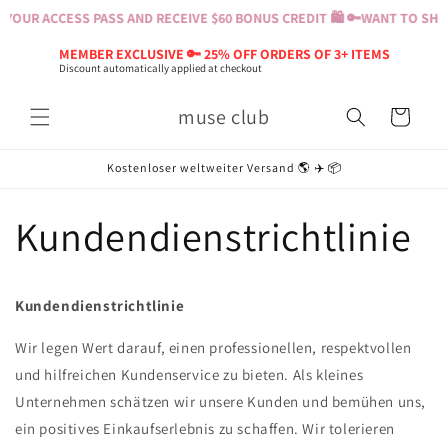
Direkt
YOUR ACCESS PASS AND RECEIVE $60 BONUS CREDIT 🛍️ 🔑
WANT TO SHOP
zum
Inhalt
MEMBER EXCLUSIVE 🔑 25% OFF ORDERS OF 3+ ITEMS
Discount automatically applied at checkout
muse club
Warenkorb
Kostenloser weltweiter Versand 🌎 ✈️ 📦
Kundendienstrichtlinie
Kundendienstrichtlinie
Wir legen Wert darauf, einen professionellen, respektvollen
und hilfreichen Kundenservice zu bieten. Als kleines
Unternehmen schätzen wir unsere Kunden und bemühen uns,
ein positives Einkaufserlebnis zu schaffen. Wir tolerieren